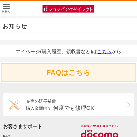
お知らせ
マイページ(購入履歴、領収書など)は
こちら
から
FAQはこちら
充実の延長補償
何度でも修理OK
購入金額内で
お客さまサポート
FAQ