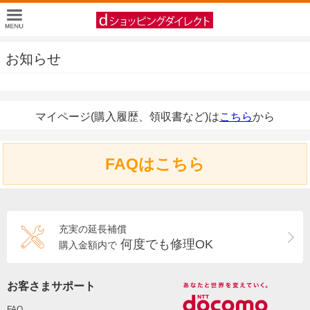
お知らせ
マイページ(購入履歴、領収書など)は
こちら
から
FAQはこちら
充実の延長補償
何度でも修理OK
購入金額内で
お客さまサポート
FAQ