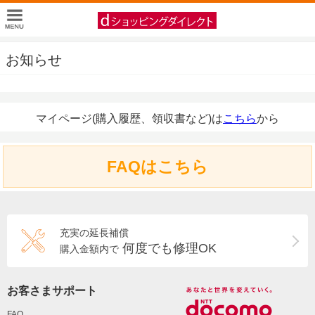
お知らせ
マイページ(購入履歴、領収書など)は
こちら
から
FAQはこちら
充実の延長補償
何度でも修理OK
購入金額内で
お客さまサポート
FAQ