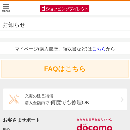
お知らせ
マイページ(購入履歴、領収書など)は
こちら
から
FAQはこちら
充実の延長補償
何度でも修理OK
購入金額内で
お客さまサポート
FAQ