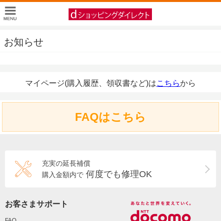
お知らせ
マイページ(購入履歴、領収書など)は
こちら
から
FAQはこちら
充実の延長補償
何度でも修理OK
購入金額内で
お客さまサポート
FAQ