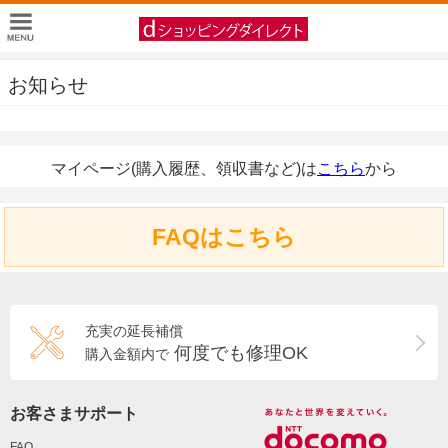
お知らせ
マイページ(購入履歴、領収書など)は
こちら
から
FAQはこちら
充実の延長補償
何度でも修理OK
購入金額内で
お客さまサポート
FAQ