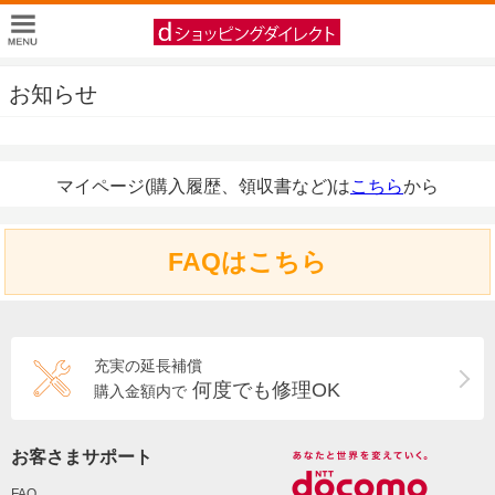
お知らせ
マイページ(購入履歴、領収書など)は
こちら
から
FAQはこちら
充実の延長補償
何度でも修理OK
購入金額内で
お客さまサポート
FAQ