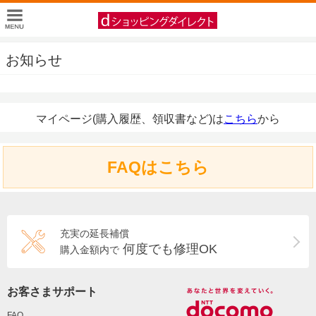
お知らせ
マイページ(購入履歴、領収書など)は
こちら
から
FAQはこちら
充実の延長補償
何度でも修理OK
購入金額内で
お客さまサポート
FAQ