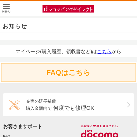
お知らせ
マイページ(購入履歴、領収書など)は
こちら
から
FAQはこちら
充実の延長補償
何度でも修理OK
購入金額内で
お客さまサポート
FAQ