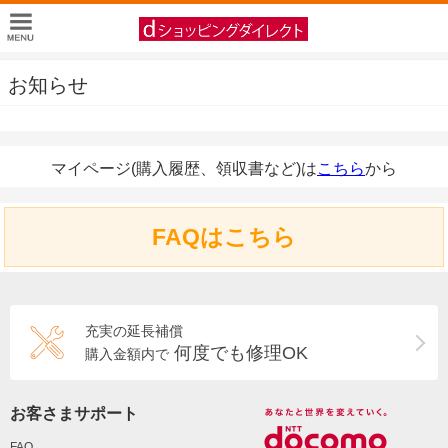
お知らせ
マイページ(購入履歴、領収書など)は
こちら
から
FAQはこちら
充実の延長補償
何度でも修理OK
購入金額内で
お客さまサポート
FAQ