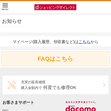
お知らせ
マイページ(購入履歴、領収書など)は
こちら
から
FAQはこちら
充実の延長補償
何度でも修理OK
購入金額内で
お客さまサポート
FAQ