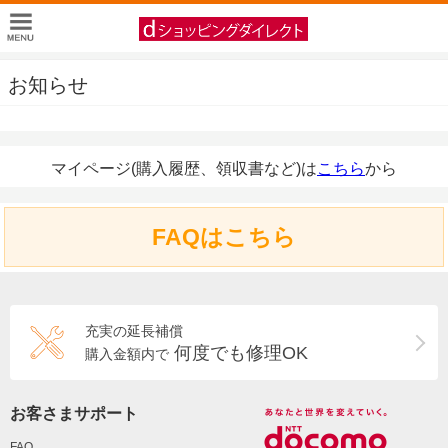
お知らせ
マイページ(購入履歴、領収書など)は
こちら
から
FAQはこちら
充実の延長補償
何度でも修理OK
購入金額内で
お客さまサポート
FAQ