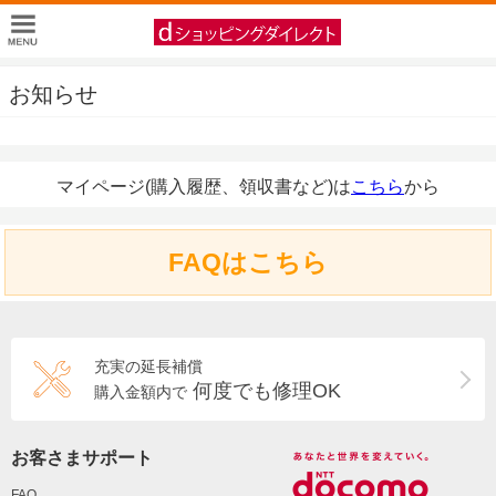
お知らせ
マイページ(購入履歴、領収書など)は
こちら
から
FAQはこちら
充実の延長補償
何度でも修理OK
購入金額内で
お客さまサポート
FAQ