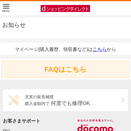
お知らせ
マイページ(購入履歴、領収書など)は
こちら
から
FAQはこちら
充実の延長補償
何度でも修理OK
購入金額内で
お客さまサポート
FAQ