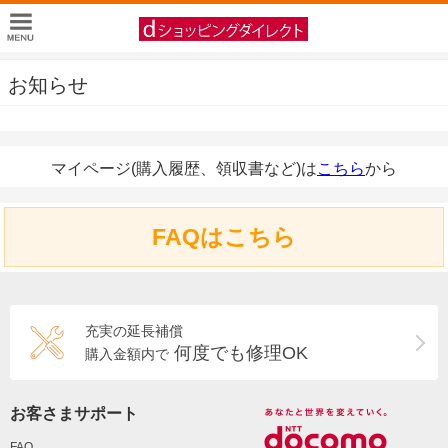
お知らせ
マイページ(購入履歴、領収書など)は
こちら
から
FAQはこちら
充実の延長補償
何度でも修理OK
購入金額内で
お客さまサポート
FAQ