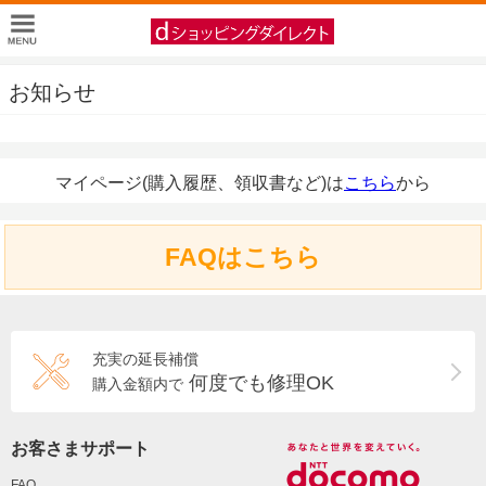
お知らせ
マイページ(購入履歴、領収書など)は
こちら
から
FAQはこちら
充実の延長補償
何度でも修理OK
購入金額内で
お客さまサポート
FAQ