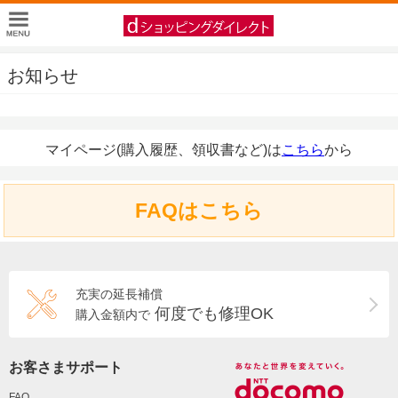
お知らせ
マイページ(購入履歴、領収書など)は
こちら
から
FAQはこちら
充実の延長補償
何度でも修理OK
購入金額内で
お客さまサポート
FAQ