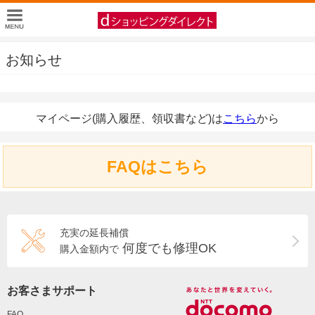
お知らせ
マイページ(購入履歴、領収書など)は
こちら
から
FAQはこちら
充実の延長補償
何度でも修理OK
購入金額内で
お客さまサポート
FAQ