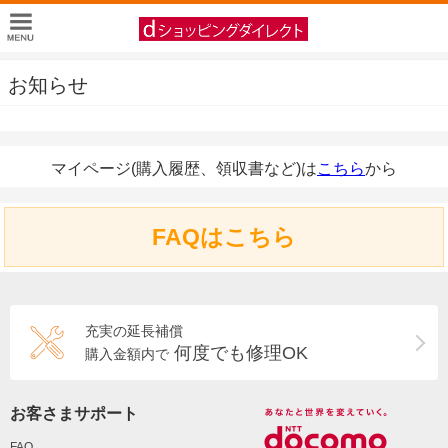
お知らせ
マイページ(購入履歴、領収書など)は
こちら
から
FAQはこちら
充実の延長補償
何度でも修理OK
購入金額内で
お客さまサポート
FAQ