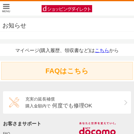
お知らせ
マイページ(購入履歴、領収書など)は
こちら
から
FAQはこちら
充実の延長補償
何度でも修理OK
購入金額内で
お客さまサポート
FAQ