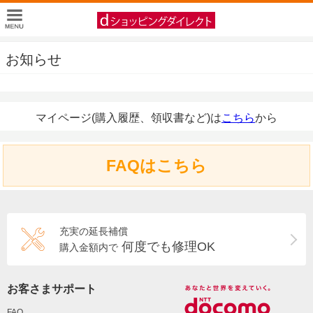
お知らせ
マイページ(購入履歴、領収書など)は
こちら
から
FAQはこちら
充実の延長補償
何度でも修理OK
購入金額内で
お客さまサポート
FAQ