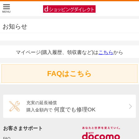
お知らせ
マイページ(購入履歴、領収書など)は
こちら
から
FAQはこちら
充実の延長補償
何度でも修理OK
購入金額内で
お客さまサポート
FAQ