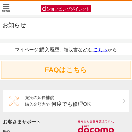
お知らせ
マイページ(購入履歴、領収書など)は
こちら
から
FAQはこちら
充実の延長補償
何度でも修理OK
購入金額内で
お客さまサポート
FAQ