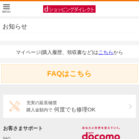
お知らせ
マイページ(購入履歴、領収書など)は
こちら
から
FAQはこちら
充実の延長補償
何度でも修理OK
購入金額内で
お客さまサポート
FAQ