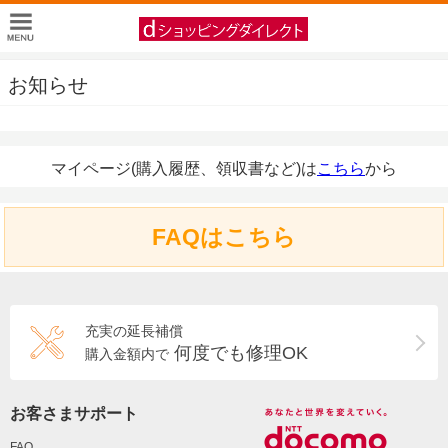
お知らせ
マイページ(購入履歴、領収書など)は
こちら
から
FAQはこちら
充実の延長補償
何度でも修理OK
購入金額内で
お客さまサポート
FAQ