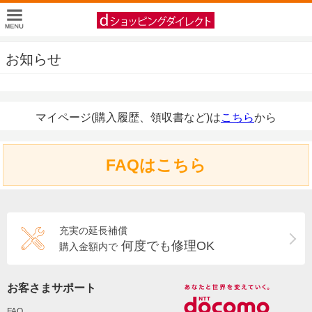
お知らせ
マイページ(購入履歴、領収書など)は
こちら
から
FAQはこちら
充実の延長補償
何度でも修理OK
購入金額内で
お客さまサポート
FAQ