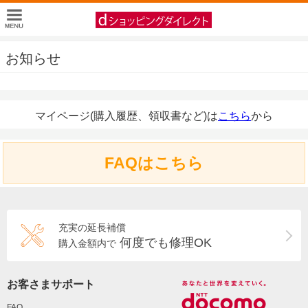
お知らせ
マイページ(購入履歴、領収書など)は
こちら
から
FAQはこちら
充実の延長補償
何度でも修理OK
購入金額内で
お客さまサポート
FAQ