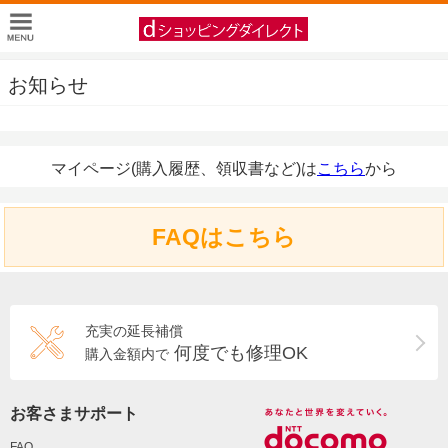
お知らせ
マイページ(購入履歴、領収書など)は
こちら
から
FAQはこちら
充実の延長補償
何度でも修理OK
購入金額内で
お客さまサポート
FAQ