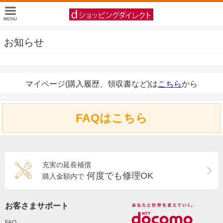
お知らせ
マイページ(購入履歴、領収書など)は
こちら
から
FAQはこちら
充実の延長補償
何度でも修理OK
購入金額内で
お客さまサポート
FAQ