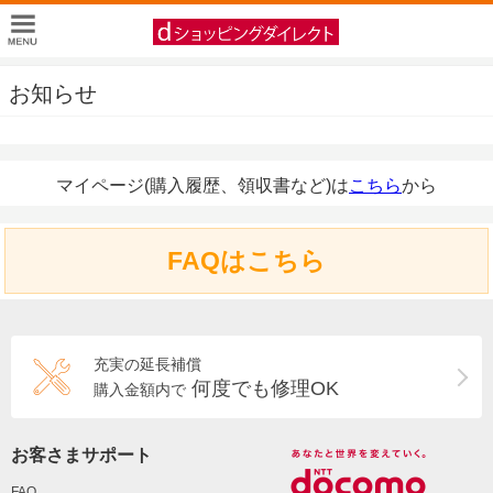
お知らせ
マイページ(購入履歴、領収書など)は
こちら
から
FAQはこちら
充実の延長補償
何度でも修理OK
購入金額内で
お客さまサポート
FAQ