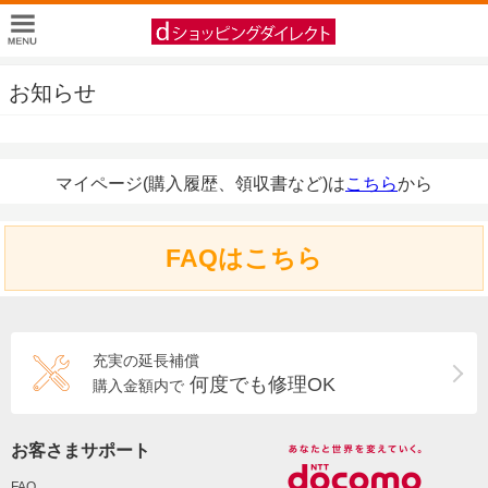
お知らせ
マイページ(購入履歴、領収書など)は
こちら
から
FAQはこちら
充実の延長補償
何度でも修理OK
購入金額内で
お客さまサポート
FAQ