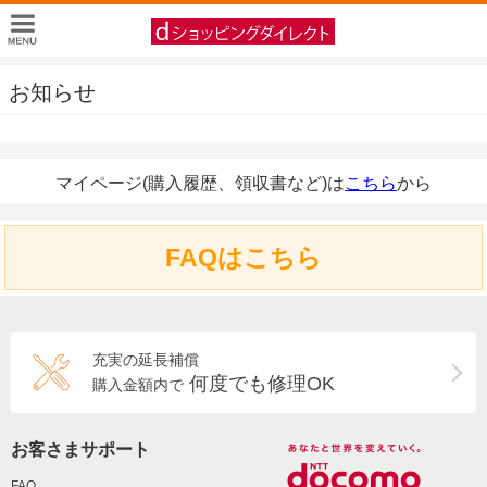
お知らせ
マイページ(購入履歴、領収書など)は
こちら
から
FAQはこちら
充実の延長補償
何度でも修理OK
購入金額内で
お客さまサポート
FAQ