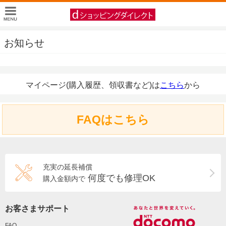
お知らせ
マイページ(購入履歴、領収書など)は
こちら
から
FAQはこちら
充実の延長補償
何度でも修理OK
購入金額内で
お客さまサポート
FAQ