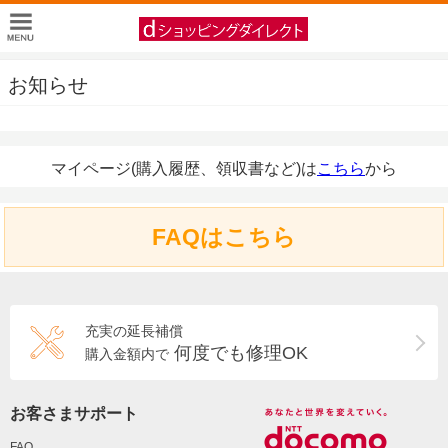
お知らせ
マイページ(購入履歴、領収書など)は
こちら
から
FAQはこちら
充実の延長補償
何度でも修理OK
購入金額内で
お客さまサポート
FAQ