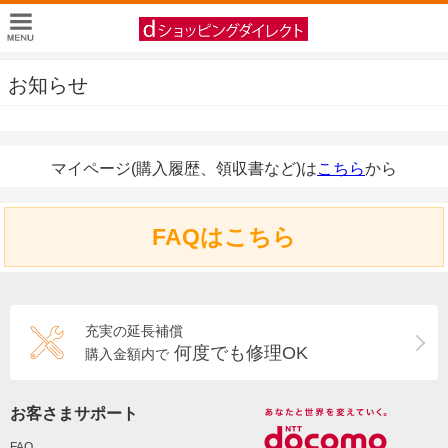
お知らせ
マイページ(購入履歴、領収書など)は
こちら
から
FAQはこちら
充実の延長補償
何度でも修理OK
購入金額内で
お客さまサポート
FAQ