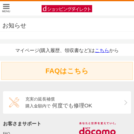
お知らせ
マイページ(購入履歴、領収書など)は
こちら
から
FAQはこちら
充実の延長補償
何度でも修理OK
購入金額内で
お客さまサポート
FAQ