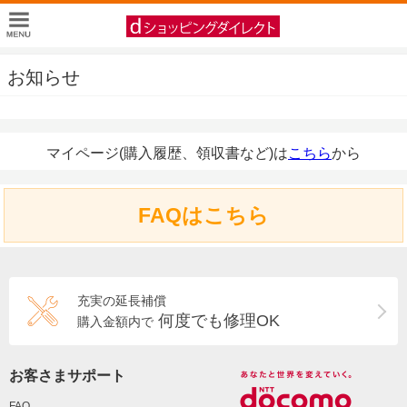
お知らせ
マイページ(購入履歴、領収書など)は
こちら
から
FAQはこちら
充実の延長補償
何度でも修理OK
購入金額内で
お客さまサポート
FAQ