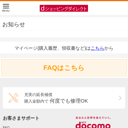
お知らせ
マイページ(購入履歴、領収書など)は
こちら
から
FAQはこちら
充実の延長補償
何度でも修理OK
購入金額内で
お客さまサポート
FAQ