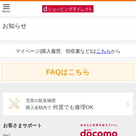
お知らせ
マイページ(購入履歴、領収書など)は
こちら
から
FAQはこちら
充実の延長補償
何度でも修理OK
購入金額内で
お客さまサポート
FAQ