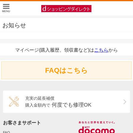
お知らせ
マイページ(購入履歴、領収書など)は
こちら
から
FAQはこちら
充実の延長補償
何度でも修理OK
購入金額内で
お客さまサポート
FAQ