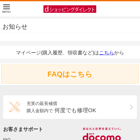
お知らせ
マイページ(購入履歴、領収書など)は
こちら
から
FAQはこちら
充実の延長補償
何度でも修理OK
購入金額内で
お客さまサポート
FAQ