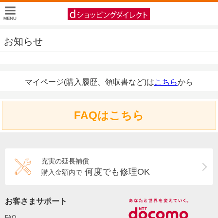
お知らせ
マイページ(購入履歴、領収書など)は
こちら
から
FAQはこちら
充実の延長補償
何度でも修理OK
購入金額内で
お客さまサポート
FAQ