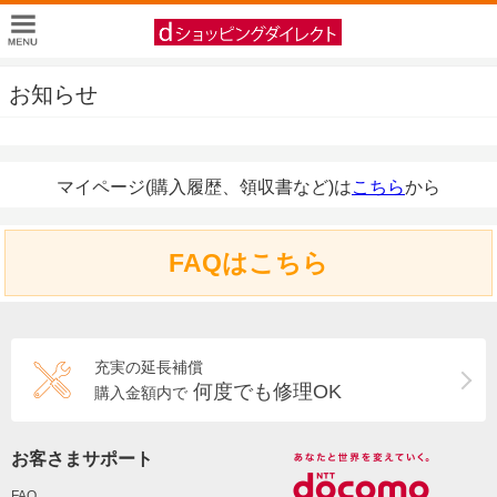
お知らせ
マイページ(購入履歴、領収書など)は
こちら
から
FAQはこちら
充実の延長補償
何度でも修理OK
購入金額内で
お客さまサポート
FAQ