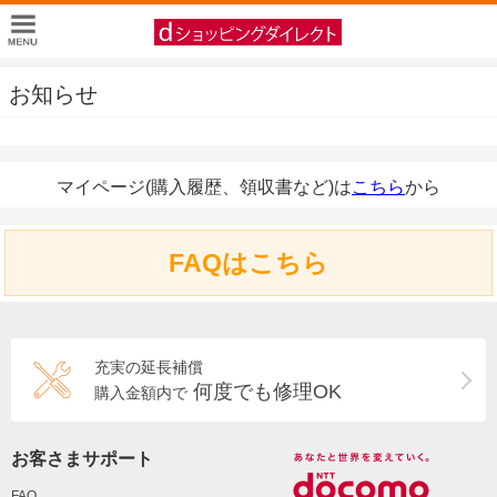
お知らせ
マイページ(購入履歴、領収書など)は
こちら
から
FAQはこちら
充実の延長補償
何度でも修理OK
購入金額内で
お客さまサポート
FAQ