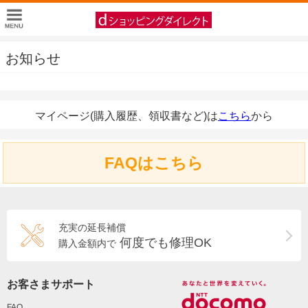
お知らせ
マイページ(購入履歴、領収書など)は
こちら
から
FAQはこちら
充実の延長補償
何度でも修理OK
購入金額内で
お客さまサポート
FAQ