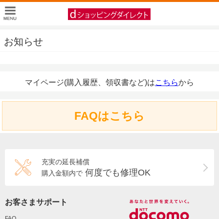
お知らせ
マイページ(購入履歴、領収書など)は
こちら
から
FAQはこちら
充実の延長補償
何度でも修理OK
購入金額内で
お客さまサポート
FAQ