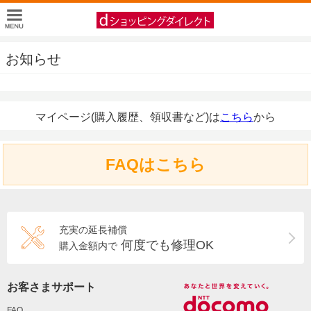
お知らせ
マイページ(購入履歴、領収書など)は
こちら
から
FAQはこちら
充実の延長補償
何度でも修理OK
購入金額内で
お客さまサポート
FAQ