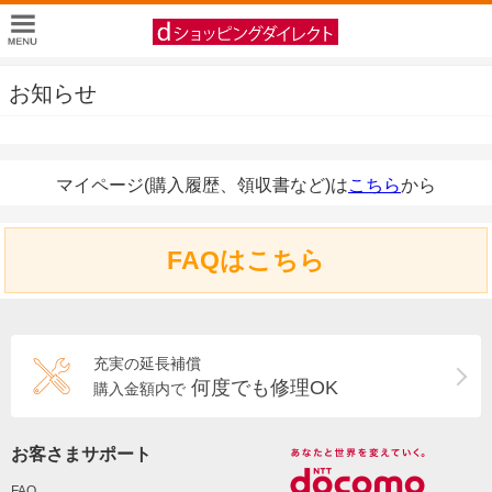
お知らせ
マイページ(購入履歴、領収書など)は
こちら
から
FAQはこちら
充実の延長補償
何度でも修理OK
購入金額内で
お客さまサポート
FAQ