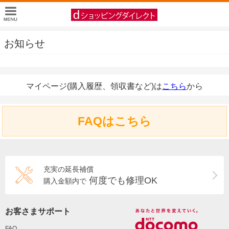
お知らせ
マイページ(購入履歴、領収書など)は
こちら
から
FAQはこちら
充実の延長補償
何度でも修理OK
購入金額内で
お客さまサポート
FAQ