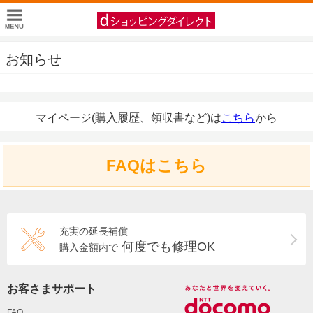
お知らせ
マイページ(購入履歴、領収書など)は
こちら
から
FAQはこちら
充実の延長補償
何度でも修理OK
購入金額内で
お客さまサポート
FAQ